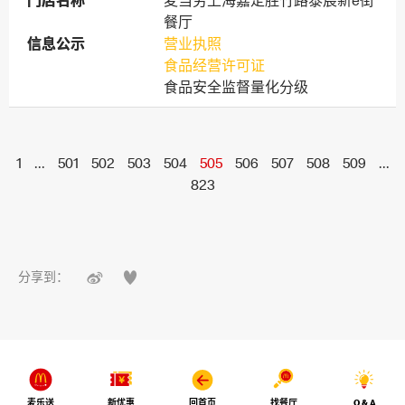
门店名称
门店名称
麦当劳上海嘉定胜竹路泰宸新e街
餐厅
信息公示
信息公示
营业执照
食品经营许可证
食品安全监督量化分级
1
...
501
502
503
504
505
506
507
508
509
...
823


分享到：
麦乐送
新优惠
回首页
找餐厅
Q & A