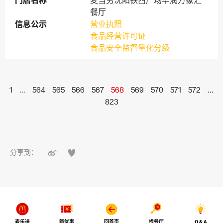
门店名称
门店名称
麦当劳沈阳铁西广场华润万象汇
餐厅
信息公示
信息公示
营业执照
食品经营许可证
食品安全监督量化分级
1
...
564
565
566
567
568
569
570
571
572
...
823


分享到：
麦乐送
新优惠
回首页
找餐厅
Q & A