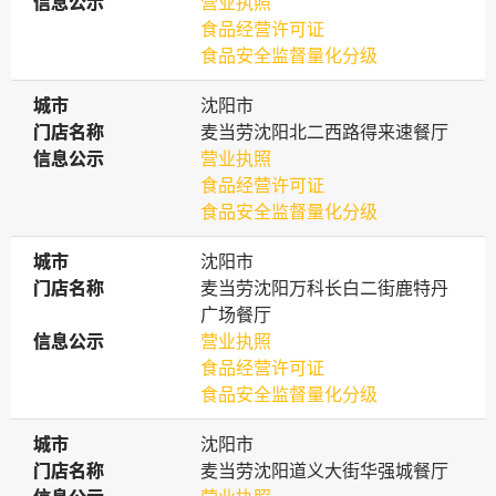
信息公示
信息公示
营业执照
食品经营许可证
食品安全监督量化分级
城市
城市
沈阳市
门店名称
门店名称
麦当劳沈阳北二西路得来速餐厅
信息公示
信息公示
营业执照
食品经营许可证
食品安全监督量化分级
城市
城市
沈阳市
门店名称
门店名称
麦当劳沈阳万科长白二街鹿特丹
广场餐厅
信息公示
信息公示
营业执照
食品经营许可证
食品安全监督量化分级
城市
城市
沈阳市
门店名称
门店名称
麦当劳沈阳道义大街华强城餐厅