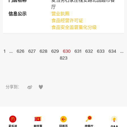
门店名称
门店名称
麦当劳石家庄槐安路北国超市餐
厅
信息公示
信息公示
营业执照
食品经营许可证
食品安全监督量化分级
1
...
626
627
628
629
630
631
632
633
634
...
823


分享到：
麦乐送
新优惠
回首页
找餐厅
Q & A