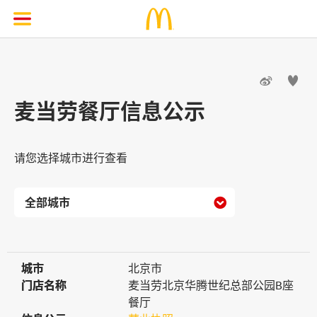


麦当劳餐厅信息公示
请您选择城市进行查看

城市
城市
北京市
门店名称
门店名称
麦当劳北京华腾世纪总部公园B座
餐厅