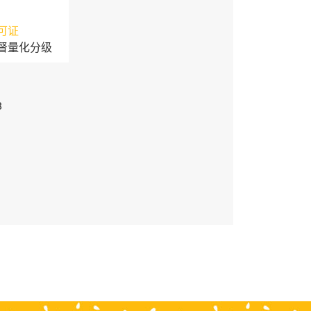
可证
督量化分级
3