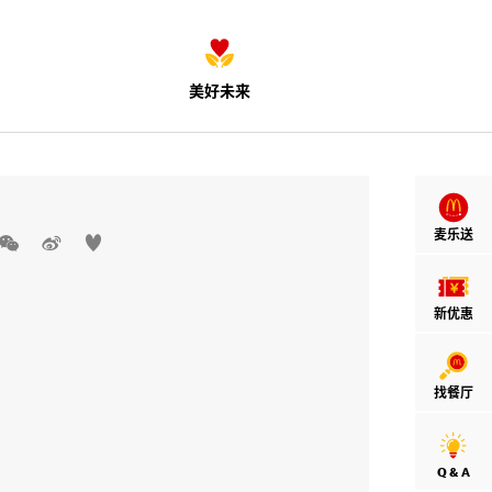
美好未来
麦乐送



新优惠
找餐厅
Q & A