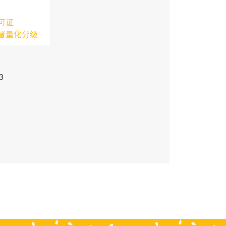
可证
督量化分级
3