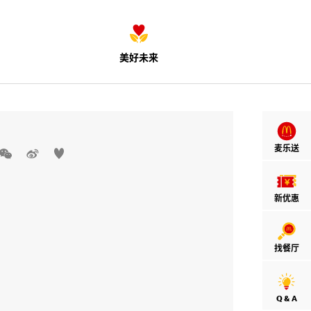
美好未来
麦乐送



新优惠
找餐厅
Q & A