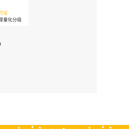
可证
督量化分级
3