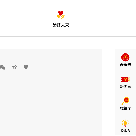
美好未来
麦乐送



新优惠
找餐厅
Q & A