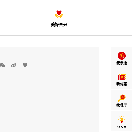
美好未来
麦乐送



新优惠
找餐厅
Q & A