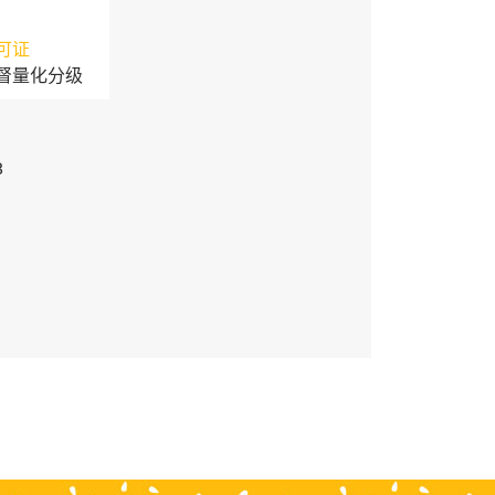
可证
督量化分级
3