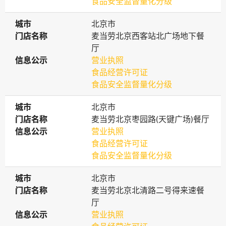
食品安全监督量化分级
城市
城市
北京市
门店名称
门店名称
麦当劳北京西客站北广场地下餐
厅
信息公示
信息公示
营业执照
食品经营许可证
食品安全监督量化分级
城市
城市
北京市
门店名称
门店名称
麦当劳北京枣园路(天键广场)餐厅
信息公示
信息公示
营业执照
食品经营许可证
食品安全监督量化分级
城市
城市
北京市
门店名称
门店名称
麦当劳北京北清路二号得来速餐
厅
信息公示
信息公示
营业执照