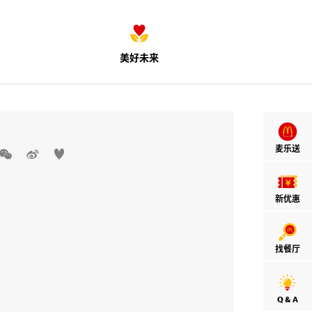
美好未来
麦乐送



新优惠
找餐厅
Q & A