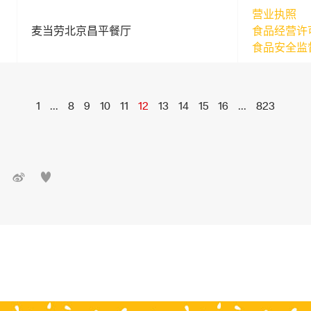
营业执照
麦当劳北京昌平餐厅
食品经营许
食品安全监
1
...
8
9
10
11
12
13
14
15
16
...
823

