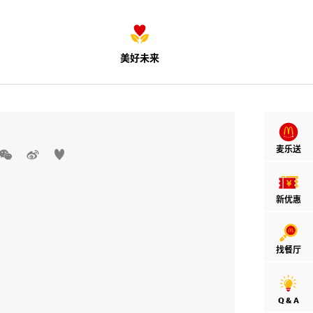
美好未来
麦乐送



新优惠
找餐厅
Q & A