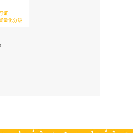
可证
督量化分级
3