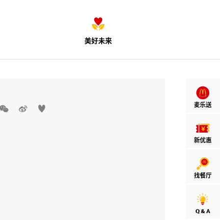
美好未来
麦乐送



新优惠
找餐厅
Q & A