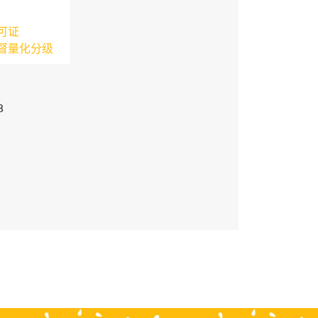
可证
督量化分级
3