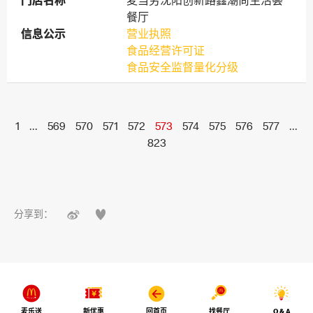
门店名称
门店名称
麦当劳沈阳创新路鑫潮尚生活荟
餐厅
信息公示
信息公示
营业执照
食品经营许可证
食品安全监督量化分级
1
...
569
570
571
572
573
574
575
576
577
...
823


分享到：
麦乐送
新优惠
回首页
找餐厅
Q & A