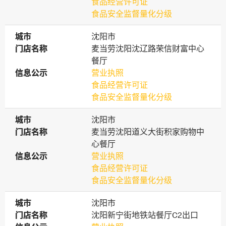
食品经营许可证
食品安全监督量化分级
城市
城市
沈阳市
门店名称
门店名称
麦当劳沈阳沈辽路荣信财富中心
餐厅
信息公示
信息公示
营业执照
食品经营许可证
食品安全监督量化分级
城市
城市
沈阳市
门店名称
门店名称
麦当劳沈阳道义大街积家购物中
心餐厅
信息公示
信息公示
营业执照
食品经营许可证
食品安全监督量化分级
城市
城市
沈阳市
门店名称
门店名称
沈阳新宁街地铁站餐厅C2出口