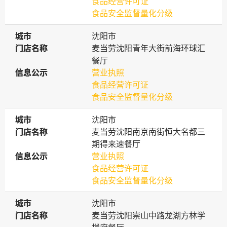
食品经营许可证
食品安全监督量化分级
城市
城市
沈阳市
门店名称
门店名称
麦当劳沈阳青年大街前海环球汇
餐厅
信息公示
信息公示
营业执照
食品经营许可证
食品安全监督量化分级
城市
城市
沈阳市
门店名称
门店名称
麦当劳沈阳南京南街恒大名都三
期得来速餐厅
信息公示
信息公示
营业执照
食品经营许可证
食品安全监督量化分级
城市
城市
沈阳市
门店名称
门店名称
麦当劳沈阳崇山中路龙湖方林学