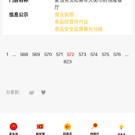
门店名称
门店名称
麦当劳沈阳青年大街市府恒隆餐
厅
信息公示
信息公示
营业执照
食品经营许可证
食品安全监督量化分级
1
...
568
569
570
571
572
573
574
575
576
...
823


分享到：
麦乐送
新优惠
回首页
找餐厅
Q & A