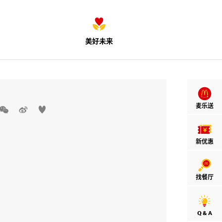
美好未来
麦乐送



新优惠
找餐厅
Q & A