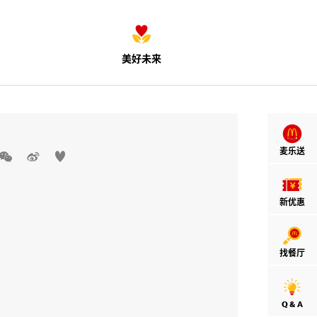
美好未来
麦乐送



新优惠
找餐厅
Q & A