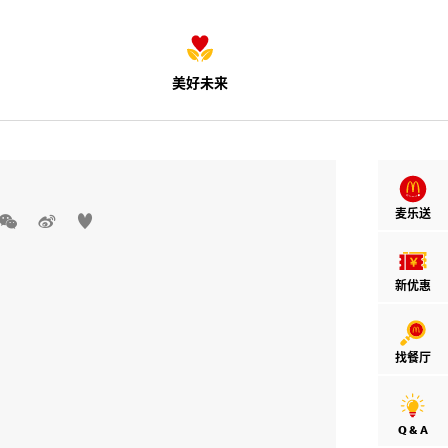
美好未来
麦乐送



新优惠
找餐厅
Q & A