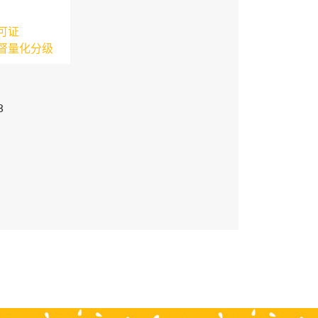
可证
督量化分级
3