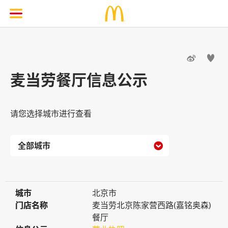


麦当劳餐厅信息公示
请您选择城市进行查看

城市
城市
北京市
门店名称
门店名称
麦当劳北京陈家营西路(嘉铭奥森)
餐厅