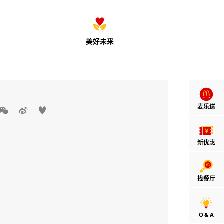
美好未来
麦乐送



新优惠
找餐厅
Q & A