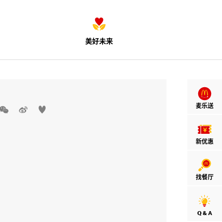
美好未来
麦乐送



新优惠
找餐厅
Q & A