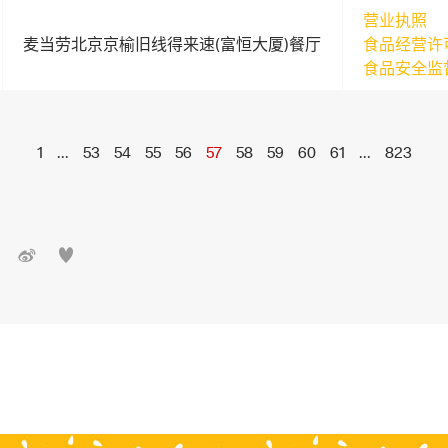
营业执照
麦当劳北京京榆旧线得来速(富恒大厦)餐厅
食品经营许
食品安全监
1
...
53
54
55
56
57
58
59
60
61
...
823

