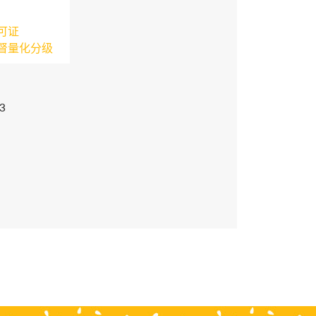
可证
督量化分级
3