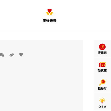
美好未来
麦乐送



新优惠
找餐厅
Q & A