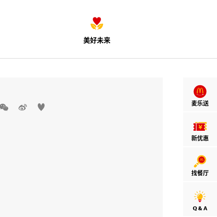
美好未来
麦乐送



新优惠
找餐厅
Q & A