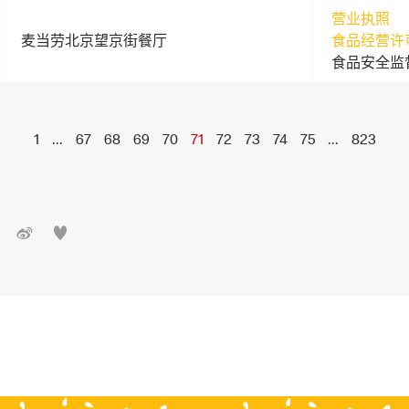
营业执照
麦当劳北京望京街餐厅
食品经营许
食品安全监
1
...
67
68
69
70
71
72
73
74
75
...
823

