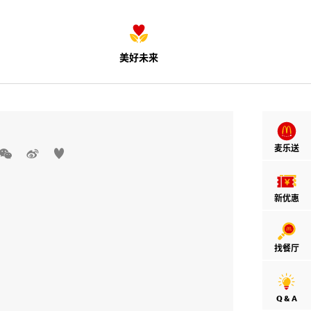
美好未来
麦乐送



新优惠
找餐厅
Q & A