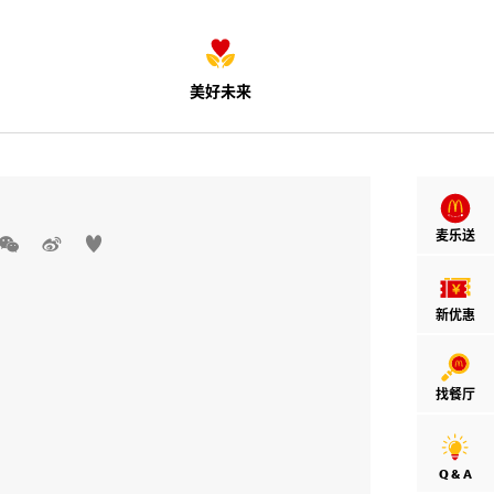
美好未来
麦乐送



新优惠
找餐厅
Q & A