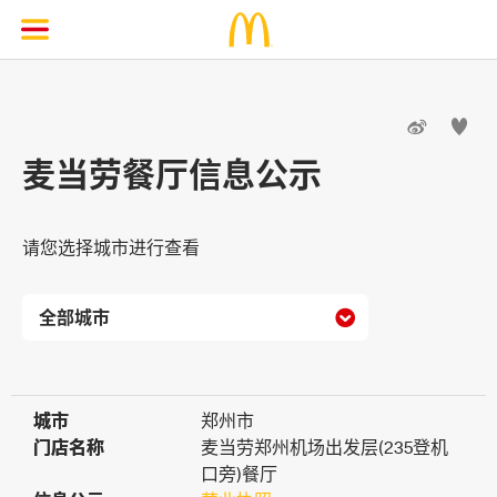


麦当劳餐厅信息公示
请您选择城市进行查看

城市
城市
郑州市
门店名称
门店名称
麦当劳郑州机场出发层(235登机
口旁)餐厅