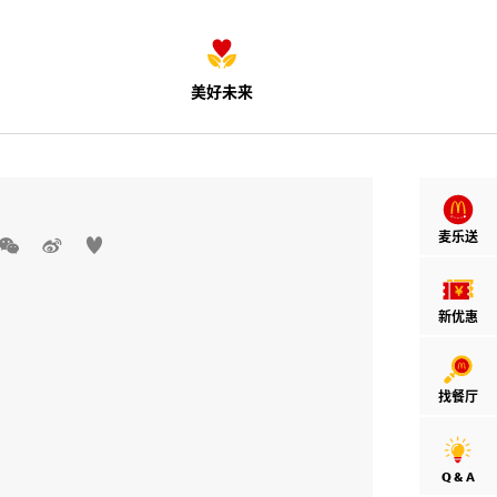
美好未来
麦乐送



新优惠
找餐厅
Q & A