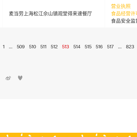
营业执照
麦当劳上海松江佘山镇观堂得来速餐厅
食品经营许
食品安全监
1
...
509
510
511
512
513
514
515
516
517
...
823

