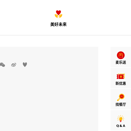
美好未来
麦乐送



新优惠
找餐厅
Q & A