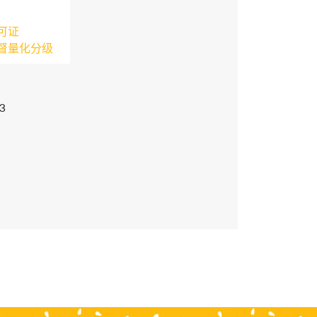
可证
督量化分级
3