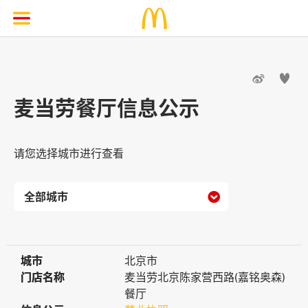


麦当劳餐厅信息公示
请您选择城市进行查看

城市
城市
北京市
门店名称
门店名称
麦当劳北京陈家营西路(嘉铭奥森)
餐厅