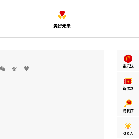
美好未来
麦乐送



新优惠
找餐厅
Q & A