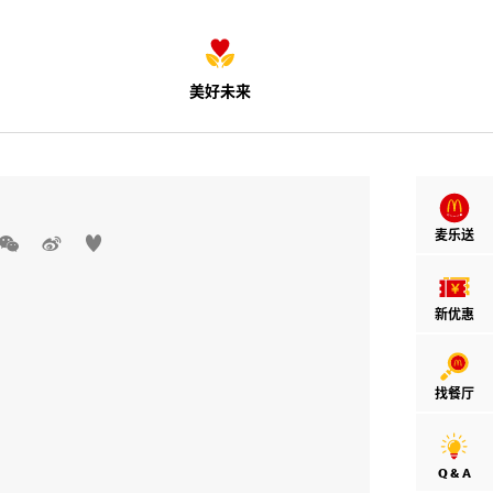
美好未来
麦乐送



新优惠
找餐厅
Q & A