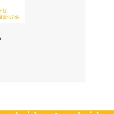
可证
督量化分级
3