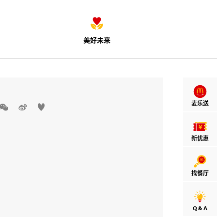
美好未来
麦乐送



新优惠
找餐厅
Q & A