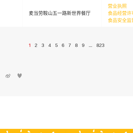
营业执照
麦当劳鞍山五一路新世界餐厅
食品经营许
食品安全监
1
2
3
4
5
6
7
8
9
...
823

