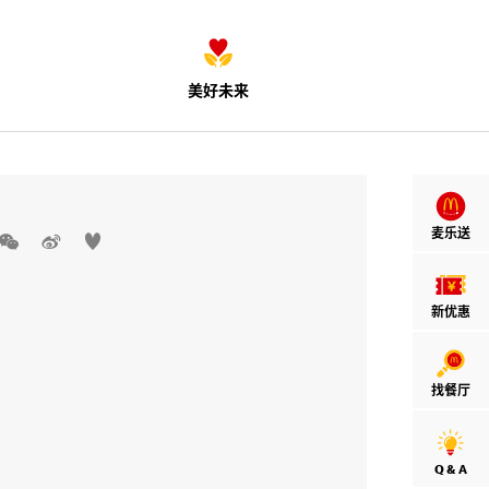
美好未来
麦乐送



新优惠
找餐厅
Q & A