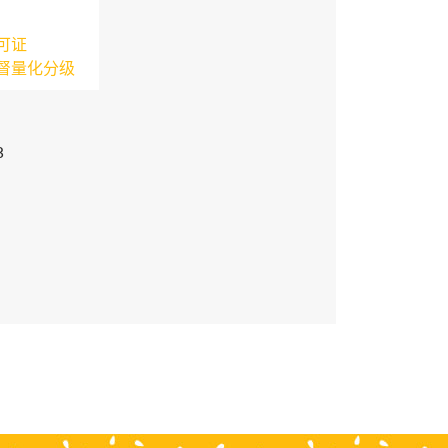
可证
督量化分级
3