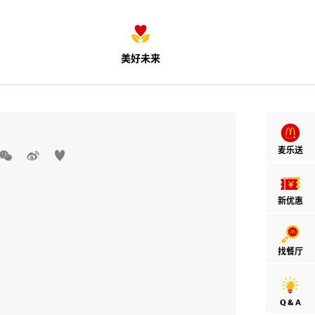
美好未来
麦乐送



新优惠
找餐厅
Q & A