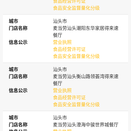
食品经营许可证
食品安全监督量化分级
城市
城市
汕头市
门店名称
门店名称
麦当劳汕头潮阳东华家居得来速
餐厅
信息公示
信息公示
营业执照
食品经营许可证
食品安全监督量化分级
城市
城市
汕头市
门店名称
门店名称
麦当劳汕头衡山路领荟湾得来速
餐厅
信息公示
信息公示
营业执照
食品经营许可证
食品安全监督量化分级
城市
城市
汕头市
门店名称
门店名称
麦当劳汕头澄海中骏世界城餐厅