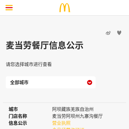


麦当劳餐厅信息公示
请您选择城市进行查看

城市
城市
阿坝藏族羌族自治州
门店名称
门店名称
麦当劳阿坝州九寨沟餐厅
信息公示
信息公示
营业执照