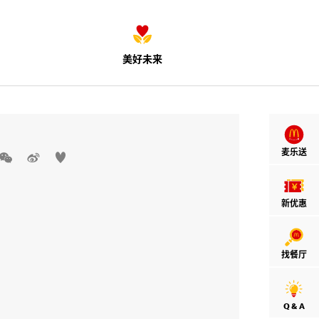
美好未来
麦乐送



新优惠
找餐厅
Q & A