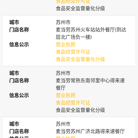
食品经营许可证
食品安全监督量化分级
城市
城市
苏州市
门店名称
门店名称
麦当劳苏州火车站站外餐厅(到达
层北广场负一楼)
信息公示
信息公示
营业执照
食品经营许可证
食品安全监督量化分级
城市
城市
苏州市
门店名称
门店名称
麦当劳常熟东南邻里中心得来速
餐厅
信息公示
信息公示
营业执照
食品经营许可证
食品安全监督量化分级
城市
城市
苏州市
门店名称
门店名称
麦当劳苏州广济北路得来速餐厅