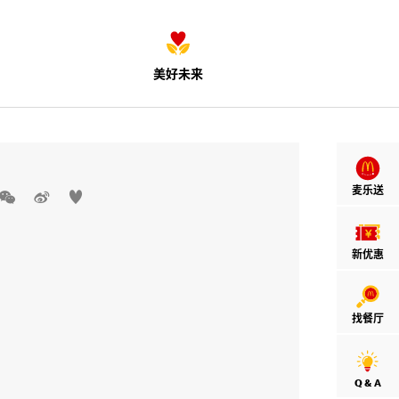
美好未来
麦乐送



新优惠
找餐厅
Q & A