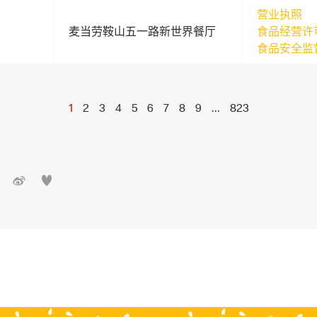
营业执照
麦当劳鞍山五一路新世界餐厅
食品经营许
食品安全监
1
2
3
4
5
6
7
8
9
...
823

