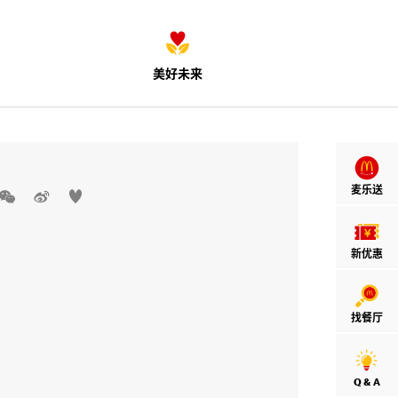
美好未来
麦乐送



新优惠
找餐厅
Q & A