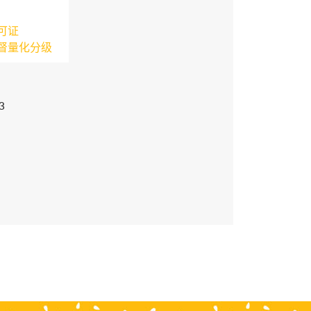
可证
督量化分级
3