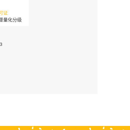
可证
督量化分级
3