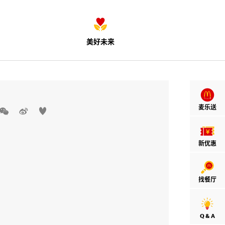
美好未来
麦乐送



新优惠
找餐厅
Q & A