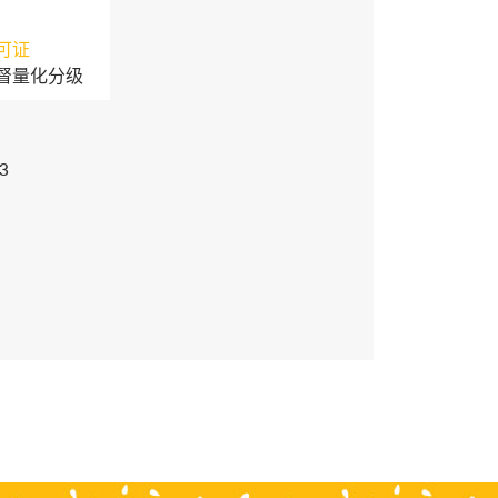
可证
督量化分级
3