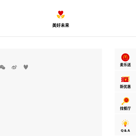
美好未来
麦乐送



新优惠
找餐厅
Q & A