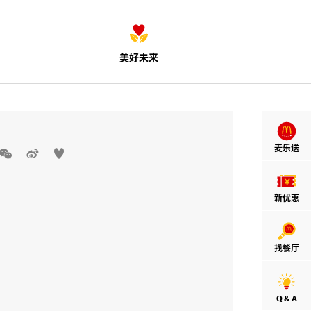
美好未来
麦乐送



新优惠
找餐厅
Q & A