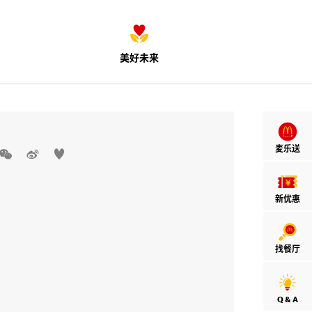
美好未来
麦乐送



新优惠
找餐厅
Q & A