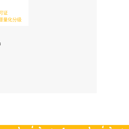
可证
督量化分级
3