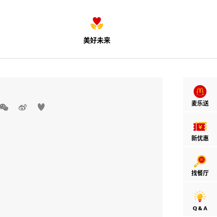
美好未来
麦乐送



新优惠
找餐厅
Q & A