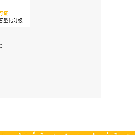
可证
督量化分级
3