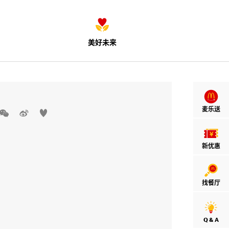
美好未来
麦乐送



新优惠
找餐厅
Q & A