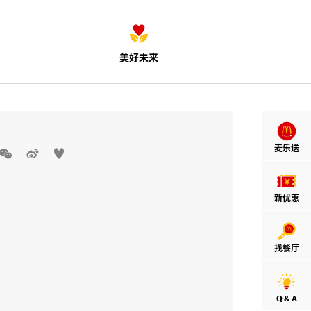
美好未来
麦乐送



新优惠
找餐厅
Q & A