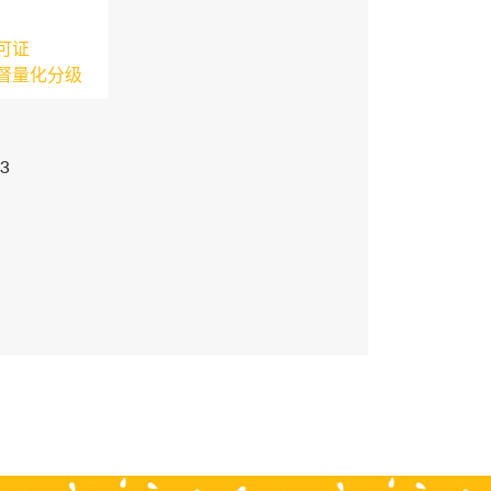
可证
督量化分级
3