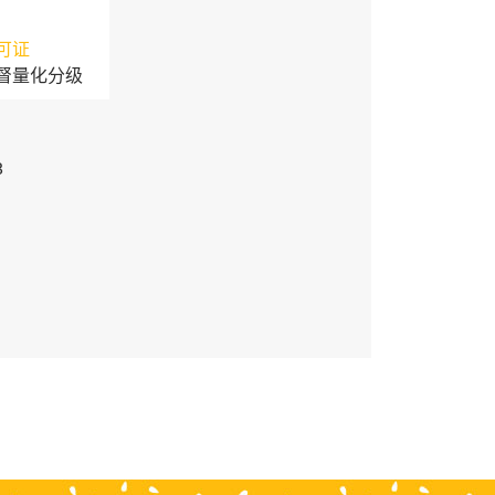
可证
督量化分级
3