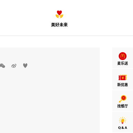
美好未来
麦乐送



新优惠
找餐厅
Q & A