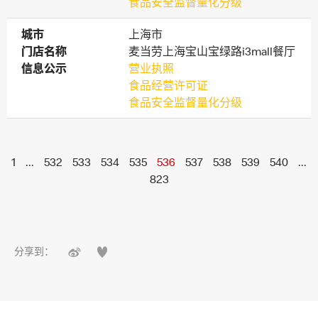
食品安全监督量化分级
城市
城市
上海市
门店名称
门店名称
麦当劳上海宝山宝绿路i3mall餐厅
信息公示
信息公示
营业执照
食品经营许可证
食品安全监督量化分级
1
...
532
533
534
535
536
537
538
539
540
...
823


分享到：