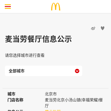


麦当劳餐厅信息公示
请您选择城市进行查看

城市
城市
北京市
门店名称
门店名称
麦当劳北京小汤山镇(幸福荣耀)餐
厅