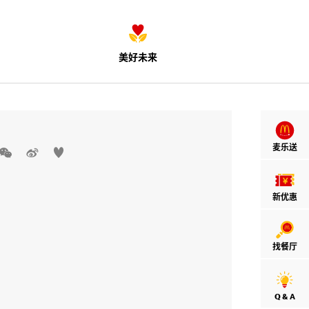
美好未来
麦乐送



新优惠
找餐厅
Q & A